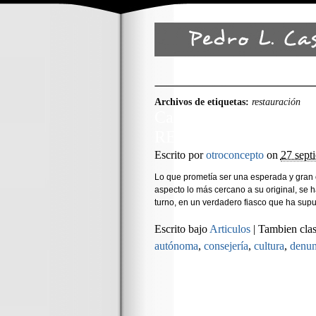
Archivos de etiquetas:
restauración
Castillo de Alhama d
RESTAURACIÓN
Escrito por
otroconcepto
on
27 sept
Lo que prometía ser una esperada y gran o
aspecto lo más cercano a su original, se ha
turno, en un verdadero fiasco que ha supu
Escrito bajo
Articulos
|
Tambien clas
autónoma
,
consejería
,
cultura
,
denun