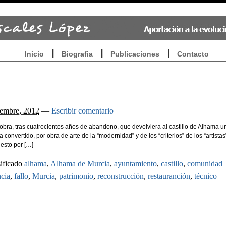
Inicio
Biografia
Publicaciones
Contacto
e Murcia. EL GRAN FIASCO DE SU
iembre, 2012
—
Escribir comentario
bra, tras cuatrocientos años de abandono, que devolviera al castillo de Alhama u
 convertido, por obra de arte de la “modernidad” y de los “criterios” de los “artistas
esto por […]
ificado
alhama
,
Alhama de Murcia
,
ayuntamiento
,
castillo
,
comunidad
cia
,
fallo
,
Murcia
,
patrimonio
,
reconstrucción
,
restauranción
,
técnico