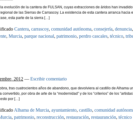
bir la evolución de la cantera de FULSAN, cuyas extracciones de áridos han invadido
egional de las Sierras de Carrascoy. La existencia de esta cantera arranca hacia e
se, esta parte de la sierra […]
ificado
Cantera
,
carrascoy
,
comunidad autónoma
,
consejería
,
denuncia
,
nte
,
Murcia
,
parque nacional
,
patrimonio
,
perdro cascales
,
técnico
,
trib
e Murcia. EL GRAN FIASCO DE SU
iembre, 2012
—
Escribir comentario
bra, tras cuatrocientos años de abandono, que devolviera al castillo de Alhama u
 convertido, por obra de arte de la “modernidad” y de los “criterios” de los “artistas
esto por […]
ificado
Alhama de Murcia
,
ayuntamiento
,
castillo
,
comunidad autónom
Murcia
,
patrimonio
,
reconstrucción
,
restauración
,
restauranción
,
técnico