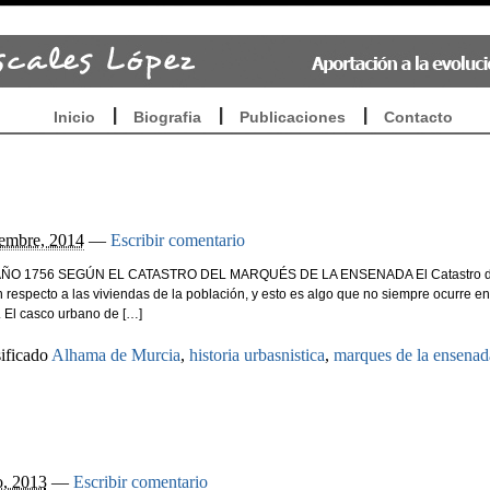
Inicio
Biografia
Publicaciones
Contacto
 año 1756 según el catastro del Marqués de la
iembre, 2014
—
Escribir comentario
ÑO 1756 SEGÚN EL CATASTRO DEL MARQUÉS DE LA ENSENADA El Catastro d
especto a las viviendas de la población, y esto es algo que no siempre ocurre en
. El casco urbano de […]
ificado
Alhama de Murcia
,
historia urbasnistica
,
marques de la ensenad
o, 2013
—
Escribir comentario