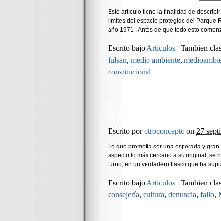
Este artículo tiene la finalidad de descri
límites del espacio protegido del Parque R
año 1971 . Antes de que todo esto comenza
Escrito bajo
Articulos
|
Tambien clas
fulsan
,
medio ambiente
,
medioambie
constitucional
Castillo de Alhama d
RESTAURACIÓN
Escrito por
otroconcepto
on
27 sept
Lo que prometía ser una esperada y gran o
aspecto lo más cercano a su original, se ha
turno, en un verdadero fiasco que ha supu
Escrito bajo
Articulos
|
Tambien clas
consejería
,
cultura
,
denuncia
,
fallo
,