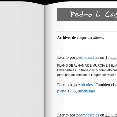
Archivos de etiquetas:
alhama
Alhama de Murcia en el
Ensenada
Escrito por
pedrocascales
on
15 dic
PLANO DE ALHAMA DE MURCIA EN EL A
Ensenada es un trabajo muy completo con r
otras poblaciones de la Región de Murcia
Escrito bajo
Articulos
|
Tambien clas
plano 1756
,
urbanismo
Cantera de Carrascoy
Escrito por
pedrocascales
on
23 juli