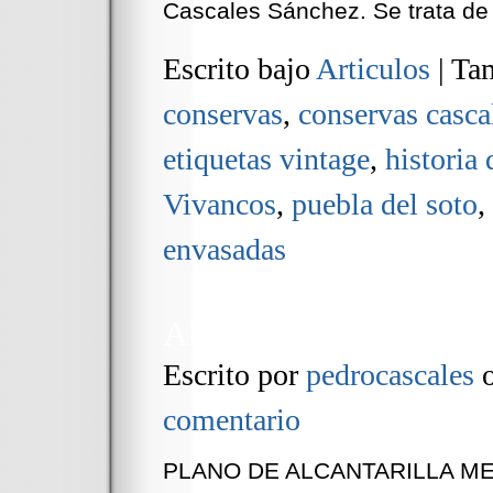
Cascales Sánchez. Se trata de
Escrito bajo
Articulos
|
Tam
conservas
,
conservas casca
etiquetas vintage
,
historia 
Vivancos
,
puebla del soto
,
envasadas
Alcantarilla Medieval e
Escrito por
pedrocascales
comentario
PLANO DE ALCANTARILLA ME